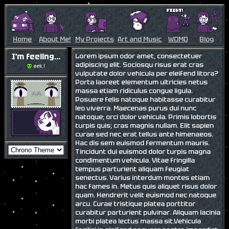
Home
About Me!
My Projects
Art and Music
WOMD
Blog
I'm feeling...
Lorem ipsum odor amet, consectetuer
adipiscing elit. Sociosqu risus erat cras
vulputate dolor vehicula per eleifend litora?
Porta laoreet elementum ultricies netus
massa etiam ridiculus congue ligula.
Posuere felis natoque habitasse curabitur
leo viverra. Maecenas purus dui nunc
natoque; orci dolor vehicula. Primis lobortis
turpis quis; cras magnis nullam. Elit sapien
curae sed nec erat tellus ante himenaeos.
Hac dis sem euismod fermentum mauris.
Tincidunt dui euismod dolor turpis magna
condimentum vehicula. Vitae fringilla
tempus parturient aliquam feugiat
senectus. Varius interdum montes etiam
hac fames in. Metus quis aliquet risus dolor
quam. Hendrerit velit euismod nec natoque
arcu. Curae tristique platea porttitor
curabitur parturient pulvinar. Aliquam lacinia
morbi platea lectus massa sit.Vehicula