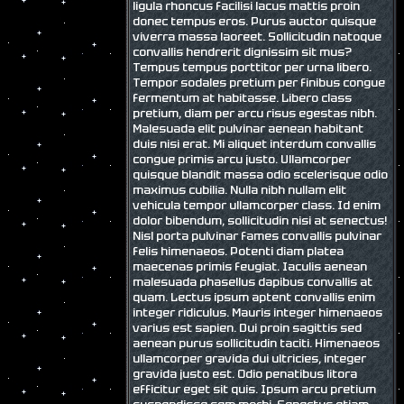
ligula rhoncus facilisi lacus mattis proin
donec tempus eros. Purus auctor quisque
viverra massa laoreet. Sollicitudin natoque
convallis hendrerit dignissim sit mus?
Tempus tempus porttitor per urna libero.
Tempor sodales pretium per finibus congue
fermentum at habitasse. Libero class
pretium, diam per arcu risus egestas nibh.
Malesuada elit pulvinar aenean habitant
duis nisi erat. Mi aliquet interdum convallis
congue primis arcu justo. Ullamcorper
quisque blandit massa odio scelerisque odio
maximus cubilia. Nulla nibh nullam elit
vehicula tempor ullamcorper class. Id enim
dolor bibendum, sollicitudin nisi at senectus!
Nisl porta pulvinar fames convallis pulvinar
felis himenaeos. Potenti diam platea
maecenas primis feugiat. Iaculis aenean
malesuada phasellus dapibus convallis at
quam. Lectus ipsum aptent convallis enim
integer ridiculus. Mauris integer himenaeos
varius est sapien. Dui proin sagittis sed
aenean purus sollicitudin taciti. Himenaeos
ullamcorper gravida dui ultricies, integer
gravida justo est. Odio penatibus litora
efficitur eget sit quis. Ipsum arcu pretium