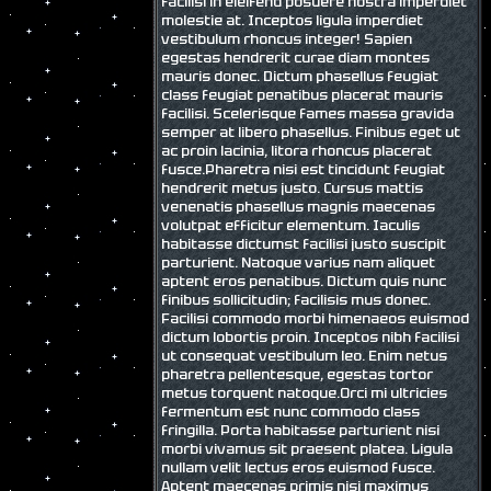
facilisi in eleifend posuere nostra imperdiet
molestie at. Inceptos ligula imperdiet
vestibulum rhoncus integer! Sapien
egestas hendrerit curae diam montes
mauris donec. Dictum phasellus feugiat
class feugiat penatibus placerat mauris
facilisi. Scelerisque fames massa gravida
semper at libero phasellus. Finibus eget ut
ac proin lacinia, litora rhoncus placerat
fusce.Pharetra nisi est tincidunt feugiat
hendrerit metus justo. Cursus mattis
venenatis phasellus magnis maecenas
volutpat efficitur elementum. Iaculis
habitasse dictumst facilisi justo suscipit
parturient. Natoque varius nam aliquet
aptent eros penatibus. Dictum quis nunc
finibus sollicitudin; facilisis mus donec.
Facilisi commodo morbi himenaeos euismod
dictum lobortis proin. Inceptos nibh facilisi
ut consequat vestibulum leo. Enim netus
pharetra pellentesque, egestas tortor
metus torquent natoque.Orci mi ultricies
fermentum est nunc commodo class
fringilla. Porta habitasse parturient nisi
morbi vivamus sit praesent platea. Ligula
nullam velit lectus eros euismod fusce.
Aptent maecenas primis nisi maximus