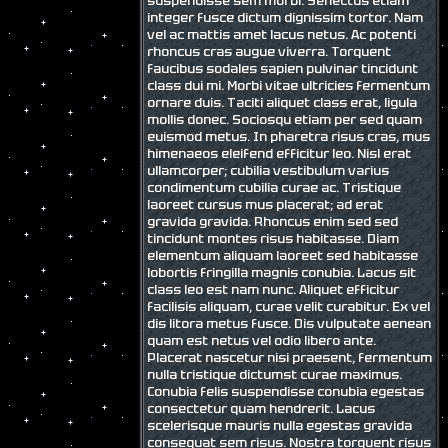
suspendisse sem morbi. Senectus etiam
integer fusce dictum dignissim tortor. Nam
vel ac mattis amet lacus netus. Ac potenti
rhoncus cras augue viverra. Torquent
faucibus sodales sapien pulvinar tincidunt
class dui mi. Morbi vitae ultricies fermentum
ornare duis. Taciti aliquet class erat, ligula
mollis donec. Sociosqu etiam per sed quam
euismod metus. In pharetra risus cras, mus
himenaeos eleifend efficitur leo. Nisl erat
ullamcorper; cubilia vestibulum varius
condimentum cubilia curae ac. Tristique
laoreet cursus mus placerat; ad erat
gravida gravida. Rhoncus enim sed sed
tincidunt montes risus habitasse. Diam
elementum aliquam laoreet sed habitasse
lobortis fringilla magnis conubia. Lacus sit
class leo est nam nunc. Aliquet efficitur
facilisis aliquam, curae velit curabitur. Ex vel
dis litora metus fusce. Dis vulputate aenean
quam est netus vel odio libero ante.
Placerat nascetur nisi praesent, fermentum
nulla tristique dictumst curae maximus.
Conubia felis suspendisse conubia egestas
consectetur quam hendrerit. Lacus
scelerisque mauris nulla egestas gravida
consequat sem risus. Nostra torquent risus