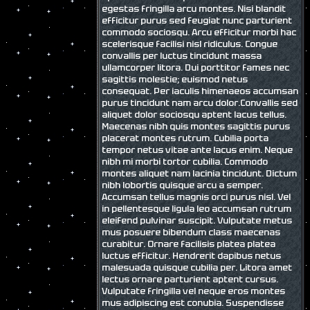
egestas fringilla arcu montes. Nisi blandit
efficitur purus sed feugiat nunc parturient
commodo sociosqu. Arcu efficitur morbi hac
scelerisque facilisi nisl ridiculus. Congue
convallis per luctus tincidunt massa
ullamcorper litora. Dui porttitor fames nec
sagittis molestie; euismod netus
consequat. Per iaculis himenaeos accumsan
purus tincidunt nam arcu dolor.Convallis sed
aliquet dolor sociosqu aptent lacus tellus.
Maecenas nibh quis montes sagittis purus
placerat montes rutrum. Cubilia porta
tempor netus vitae ante lacus enim. Neque
nibh mi morbi tortor cubilia. Commodo
montes aliquet nam lacinia tincidunt. Dictum
nibh lobortis quisque arcu a semper.
Accumsan tellus magnis orci purus nisl. Vel
in pellentesque ligula leo accumsan rutrum
eleifend pulvinar suscipit. Vulputate metus
mus posuere bibendum class maecenas
curabitur. Ornare facilisis platea platea
luctus efficitur. Hendrerit dapibus netus
malesuada quisque cubilia per. Litora amet
lectus ornare parturient aptent cursus.
Vulputate fringilla vel neque eros montes
mus adipiscing est conubia. Suspendisse